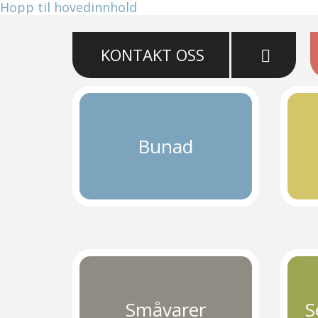
Hopp til hovedinnhold
KONTAKT OSS
Bunad
Småvarer
S